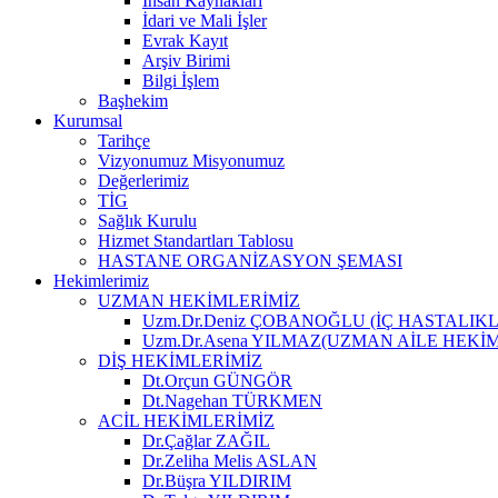
İnsan Kaynakları
İdari ve Mali İşler
Evrak Kayıt
Arşiv Birimi
Bilgi İşlem
Başhekim
Kurumsal
Tarihçe
Vizyonumuz Misyonumuz
Değerlerimiz
TİG
Sağlık Kurulu
Hizmet Standartları Tablosu
HASTANE ORGANİZASYON ŞEMASI
Hekimlerimiz
UZMAN HEKİMLERİMİZ
Uzm.Dr.Deniz ÇOBANOĞLU (İÇ HASTALIKL
Uzm.Dr.Asena YILMAZ(UZMAN AİLE HEKİM
DİŞ HEKİMLERİMİZ
Dt.Orçun GÜNGÖR
Dt.Nagehan TÜRKMEN
ACİL HEKİMLERİMİZ
Dr.Çağlar ZAĞIL
Dr.Zeliha Melis ASLAN
Dr.Büşra YILDIRIM