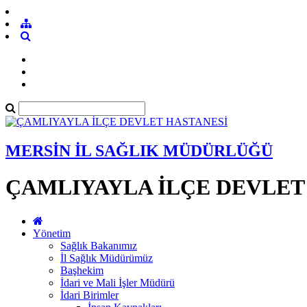
MERSİN İL SAĞLIK MÜDÜRLÜĞÜ
ÇAMLIYAYLA İLÇE DEVLET
Yönetim
Sağlık Bakanımız
İl Sağlık Müdürümüz
Başhekim
İdari ve Mali İşler Müdürü
İdari Birimler