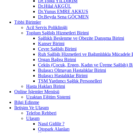
Dr.Tolga YILDIRIM
Dr.Hilal AKGÜL
Dr.Yunus EMRE AKKUŞ
Dr.Beyda Sena GÖÇMEN
Tıbbi Birimler
Acil Servis Polikliniği
Toplum Sağlığı Hizmetleri Birimi
Sağlıklı Beslenme ve Obezite Danışma Birimi
Kanser Birimi
Çevre Sağlığı Birimi
Ruh Sağlığı Hizmetleri ve Bağımlılıkla Mücadele 
Organ Bağışı Birimi
Çeküs (Çocuk, Ergen, Kadın ve Üreme Sağlığı) Bi
Bulaşıcı Olmayan Hastalıklar Birimi
Bulaşıcı Hastalıklar Birimi
TSM Yardımcı Sağlık Personelleri
Hasta Hakları Birimi
Online İşlemler Menüsü
Uzaktan Eğitim Sistemi
Bilgi Edinme
İletişim Ve Ulaşım
Telefon Rehberi
Ulaşım
Nasıl Gidilir ?
Otopark Alanları